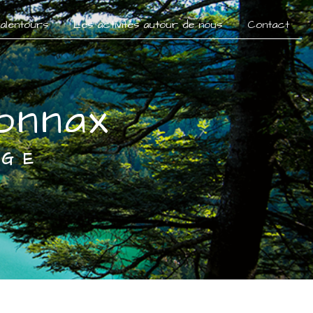
 alentours
Les activités autour de nous
Contact
onnax
AGE