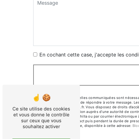
En cochant cette case, j'accepte les condi
** Les données personnelles communiquées sont nécessaires
traitants dans le seul but de répondre à votre message. L
silvynicoletressie@yahoo.fr. Vous disposez de droits d’accès
Ce site utilise des cookies
d’introduire une réclamation auprès d’une autorité de contr
et vous donne le contrôle
Mercantine, 39260 Charchilla ou par courrier électronique 
sur ceux que vous
période de prise de contact puis pendant la durée de prescr
souhaitez activer
démarchage téléphonique, disponible à cette adresse:
Bl