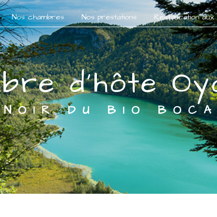
Nos chambres
Nos prestations
Restauration aux
mbre d'hôte Oy
MANOIR DU BIO BOC