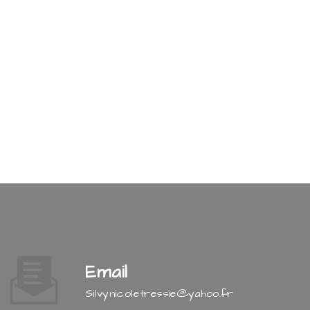
Email
silvynicoletressie@yahoo.fr